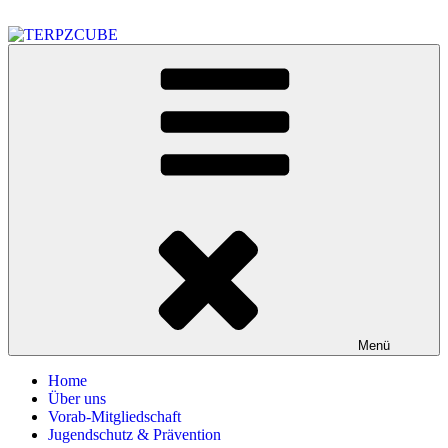
Zum
Inhalt
springen
TERPZCUBE
Anbauvereinigung nach KCanG
Menü
Home
Über uns
Vorab-Mitgliedschaft
Jugendschutz & Prävention