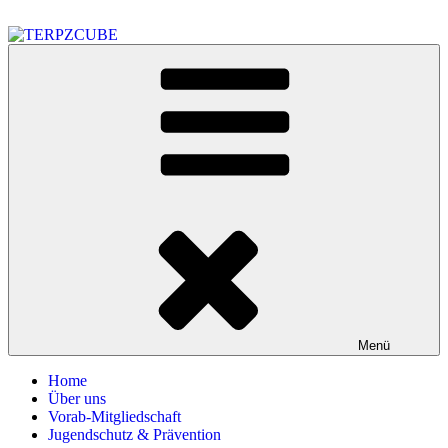
Zum
Inhalt
springen
TERPZCUBE
Anbauvereinigung nach KCanG
Menü
Home
Über uns
Vorab-Mitgliedschaft
Jugendschutz & Prävention