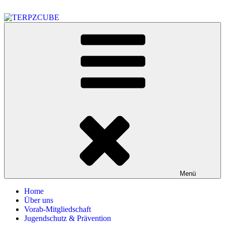
Zum
Inhalt
springen
TERPZCUBE
Anbauvereinigung nach KCanG
Menü
Home
Über uns
Vorab-Mitgliedschaft
Jugendschutz & Prävention